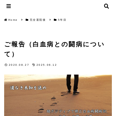
Home
完全退院後
5年目
ご報告（白血病との闘病につい
て）
2020.08.27
2025.06.12
5年目