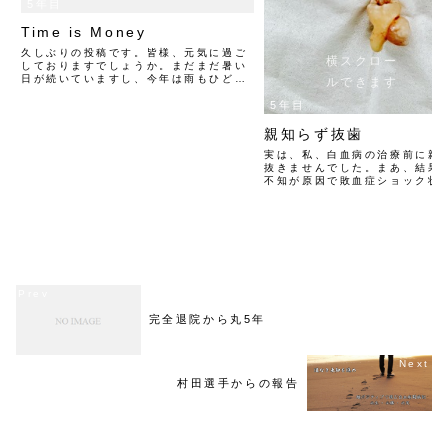
5年目
Time is Money
久しぶりの投稿です。皆様、元気に過ご
横スクロー
しておりますでしょうか。まだまだ暑い
日が続いていますし、今年は雨もひど
ルできます
く、土砂災害とか台風の時並みに被害を
5年目
及ぼして、何よりコロナが全く収まる気
配がなく、気が抜けない日が続きます
ね。でも、時間というのはあっ...
親知らず抜歯
実は、私、白血病の治療前に親
抜きませんでした。まあ、結果
不知が原因で敗血症ショック状
たわけですが。詳しくはこちら
血症ショックそれで、今回、町
さんに別の歯の治療で伺ったと
不知が虫歯になっているこ...
完全退院から丸5年
村田選手からの報告