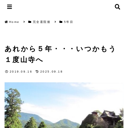
Home
完全退院後
5年目
あれから５年・・・いつかもう
１度山寺へ
2019.09.16
2025.09.18
5年目