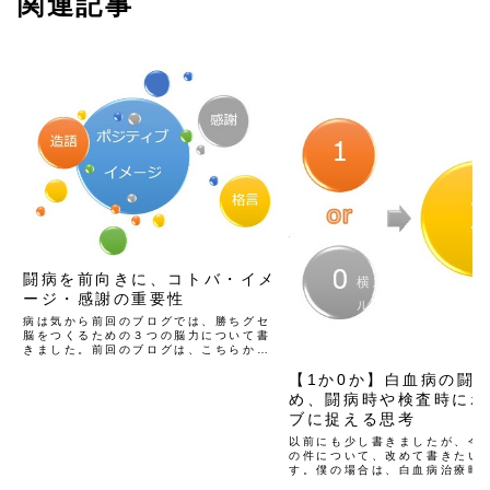
関連記事
5年目
闘病を前向きに、コトバ・イメ
横スクロー
ージ・感謝の重要性
ルできます
病は気から前回のブログでは、勝ちグセ
脳をつくるための３つの脳力について書
5年目
きました。前回のブログは、こちらから
→ これまでのブログの中で、闘病時に
【1か0か】白血病の闘
必要なメンタルのキーワードとして挙げ
たのがこの５つです。1 気持ちの切り替
め、闘病時や検査時にポ
え・捉え方 → 記事は...
ブに捉える思考
以前にも少し書きましたが、今
の件について、改めて書きたい
す。僕の場合は、白血病治療時
したが、白血病だけでなく、様