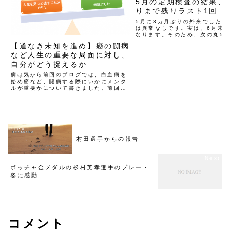
5月の定期検査の結果、
りまで残りラスト1回
横スクロー
5月に3カ月ぶりの外来でした。
ルできます
は異常なしです。実は、6月末で
5年目
なります。そのため、次の丸5
た後の検査を受けたら一区切り
【道なき未知を進め】癌の闘病
す。主治医の先生からも「次、7
など人生の重要な局面に対し、
に1度来てもらって、問題なけ
切りなので、そのあ...
自分がどう捉えるか
病は気から前回のブログでは、白血病を
始め癌など、闘病する際にいかにメンタ
ルが重要かについて書きました。前回の
ブログは、こちらから→ 【1か0か】白
血病の闘病を始め、闘病時や検査時にポ
ジティブに捉える思考前回のブログの中
で、闘病時に必要なメン...
村田選手からの報告
ボッチャ金メダルの杉村英孝選手のプレー・
姿に感動
コメント