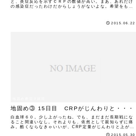
と、炎症反応を示すＣＲＰの数値が高い。まあ、あれだけ
の感染症だったわけだからしょうがないよな。希望をもっ
て、明日に備えます！！
2015.06.22
地固め療法３回目
地固め③ 15日目 CRPがじんわりと・・・
白血球６０。少し上がったね。でも、まだまだ長期戦にな
ること間違いなし。それよりも、依然として親知らずに痛
み。酷くならなきゃいいが、CRP定量がじんわりと上がっ
てきてるんだよね。
2015.05.30