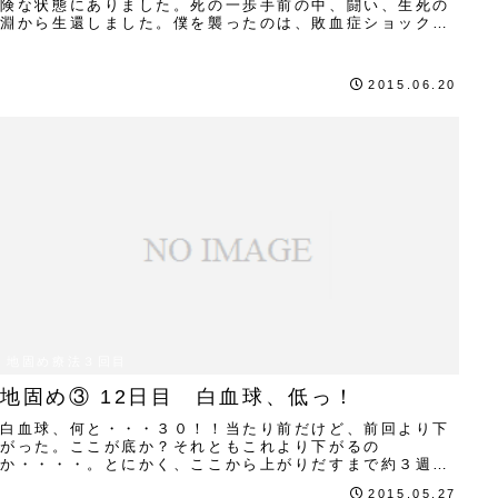
険な状態にありました。死の一歩手前の中、闘い、生死の
淵から生還しました。僕を襲ったのは、敗血症ショック。
６月２日のことでした。前回のブログで、親不知...
2015.06.20
地固め療法３回目
地固め③ 12日目 白血球、低っ！
白血球、何と・・・３０！！当たり前だけど、前回より下
がった。ここが底か？それともこれより下がるの
か・・・・。とにかく、ここから上がりだすまで約３週間
かな？感染に気を付けて、耐えなくては。
2015.05.27