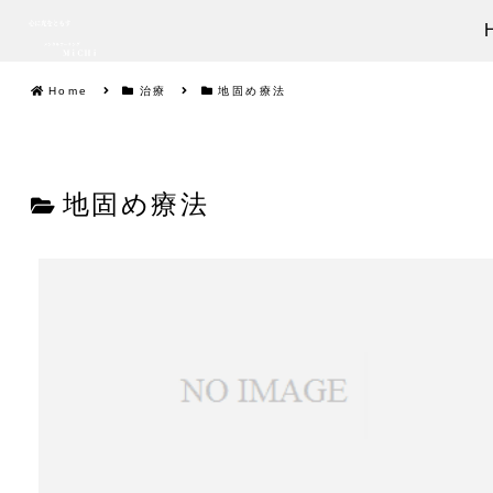
Home
治療
地固め療法
地固め療法