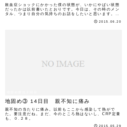
敗血症ショックにかかった僕の状態が、いかにやばい状態
だったかは以前書いたとおりです。今日は、その時のメン
タル、つまり自分の気持ちのお話をしたいと思います。先
生から「正念場です」と言われ、敗血症ショック...
2015.06.20
地固め療法３回目
地固め③ 14日目 親不知に痛み
親不知の当たりに痛み。以前もここから感染して熱がで
た。要注意だね。まだ、今のところ熱はないし、CRP定量
も、０.２８。
2015.05.29