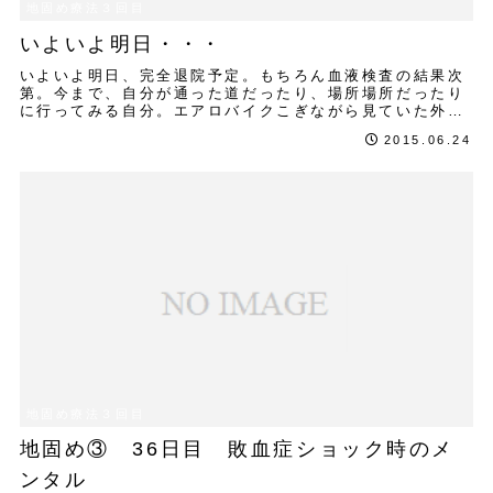
地固め療法３回目
いよいよ明日・・・
いよいよ明日、完全退院予定。もちろん血液検査の結果次
第。今まで、自分が通った道だったり、場所場所だったり
に行ってみる自分。エアロバイクこぎながら見ていた外の
風景。これらとも明日でお別れ。色々なことがあ...
2015.06.24
地固め療法３回目
地固め③ 36日目 敗血症ショック時のメ
ンタル