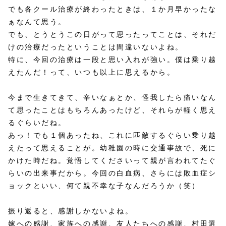
でも各クール治療が終わったときは、１か月早かったな
ぁなんて思う。
でも、とうとうこの日がって思ったってことは、それだ
けの治療だったということは間違いないよね。
特に、今回の治療は一段と思い入れが強い。僕は乗り越
えたんだ！って、いつも以上に思えるから。
今まで生きてきて、辛いなぁとか、怪我したら痛いなん
て思ったことはもちろんあったけど、それらが軽く思え
るぐらいだね。
あっ！でも１個あったね、これに匹敵するぐらい乗り越
えたって思えることが。幼稚園の時に交通事故で、死に
かけた時だね。覚悟してくださいって親が言われてたぐ
らいの出来事だから。今回の白血病、さらには敗血症シ
ョックといい、何て親不幸な子なんだろうか（笑）
振り返ると、感謝しかないよね。
嫁への感謝、家族への感謝、友人たちへの感謝、村田選