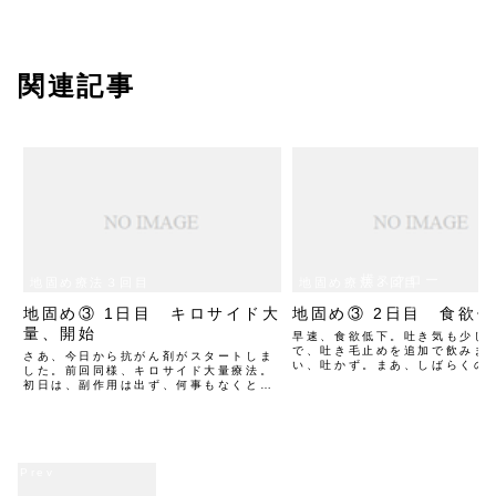
関連記事
横スクロー
地固め療法３回目
地固め療法３回目
ルできます
地固め③ 1日目 キロサイド大
地固め③ 2日目 食欲
量、開始
早速、食欲低下。吐き気も少し
で、吐き毛止めを追加で飲みま
さあ、今日から抗がん剤がスタートしま
い、吐かず。まあ、しばらくの
した。前回同様、キロサイド大量療法。
ね。いつものとおり。
初日は、副作用は出ず、何事もなくとい
った感じでした。両親が会いに来てくれ
ました。ありがとう！