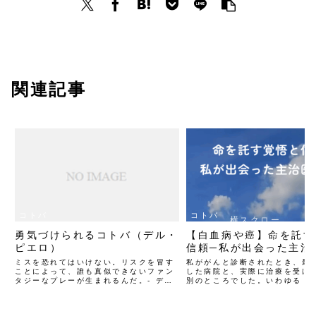
関連記事
コトバ
コトバ
横スクロー
勇気づけられるコトバ（デル・
【白血病や癌】命を託す
ルできます
ピエロ）
信頼─私が出会った主治
ミスを恐れてはいけない。リスクを冒す
私ががんと診断されたとき、最
ことによって、誰も真似できないファン
した病院と、実際に治療を受け
タジーなプレーが生まれるんだ。- デ
別のところでした。いわゆる「
ル・ピエロ -
オピニオン」を受けたことで、
私は、がん専門病院（ガンセン
治療を受けることになりました