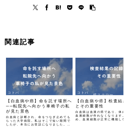
関連記事
コトバ
コトバ
横スクロー
【白血病や癌】命を託す場所へ
【白血病や癌】検査結果
ルできます
──転院先へ向かう車椅子の私
とその重要性
が見た景色
白血病は血液の癌であり、体内
血液細胞が作れなくなります。
白血病と診断され、命をつなぎ止めても
め、血液細胞が正常に機能しな
らった大学病院。私はそこで短い期間で
様々な症状が現れます。白血球
したが、本当にお世話になりました。的
より感染症にかかりやすくなり