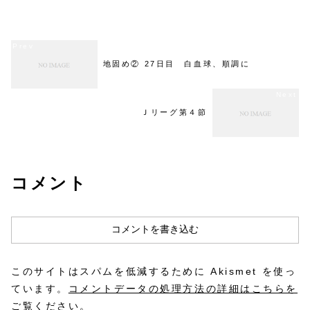
確な判断で早期に異変に気づき、適切な
が減少すると貧血、血小板が減
検査をしてくださった先生。そして、転
出血しやすくなります。私が...
院が決まった日、その先生は私にこう言
ってくれました。「これか...
地固め② 27日目 白血球、順調に
Ｊリーグ第４節
コメント
コメントを書き込む
このサイトはスパムを低減するために Akismet を使っ
ています。
コメントデータの処理方法の詳細はこちらを
ご覧ください
。