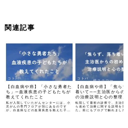
関連記事
コトバ
コトバ
横スクロー
【白血病や癌】「小さな勇者た
【白血病や癌】「焦らず
ルできます
ち」─血液疾患の子どもたちが
着いて──主治医からの
教えてくれたこと
の治療説明と心の整理」
私が入院していたがんセンターには、小
転院して最初の診察で、主治医
児がんの専門フロアが別にあるのです
ら改めて治療に関する説明を受
が、白血病などの血液疾患を抱えた子ど
た。前にもブログで触れました
もたちは、私たち大人と同じ病棟で治療
医の先生は本当に説明が分かり
を受けていました。治療スペースは子ど
で、落ち着いた佇まい、そして
も専用のエリアに分かれていて、直接の
た声のトーンで私に話してくれ
交流はあまりなかったものの...
れだけで、どれだけ安心した...