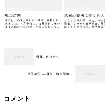
横スクロー
地固め療法１回目
地固め療法１回目
ルできます
職場訪問
地固め療法に伴う再入院
今日は、約5か月ぶりに職場に挨拶に行
とうとう再入院。さぁ、がんば
きました。９月中旬に、突然倒れてその
院後、さっそく血液検査。結果
まま入院だったため、本当に久しぶりで
は３１６０だった。基準値まで
す。何か、職場がとても懐かしかった。
ってのがどうなの。年末年始の
皆さん、元気そうで良かった。病気の説
の結果、中性脂肪が多くなった
明もできた。でも、まだまだ闘いは続
まったな。
く。力をもらいました。あり...
明日、移植室へ
地固め① 11日目 輸血開始！
コメント