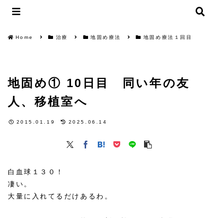
Home
治療
地固め療法
地固め療法１回目
地固め① 10日目 同い年の友
人、移植室へ
2015.01.19
2025.06.14
白血球１３０！
凄い。
大量に入れてるだけあるわ。