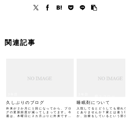
関連記事
3年目
3年目
横スクロー
久しぶりのブログ
睡眠剤について
ルできます
外来が２か月に１回になってから、ブロ
入院してるとどうしても寝れな
グの更新頻度が減ってしまってます。今
とありませんか？家とは違う環
週は、木曜日に２カ月ぶりに外来です。
か、治療をしているという部分
結果は、絶対に大丈夫と思っていつも臨
一種の緊張感だとか、病院のベ
んでます。入院した時に、退院したらや
さだとか、諸々の原因から寝れ
ることリストを作っていたのですが、今
あったり続いたり。寝れないと