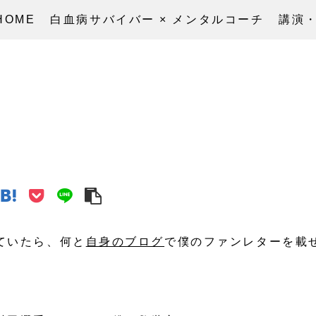
HOME
白血病サバイバー × メンタルコーチ
講演
ていたら、何と
自身のブログ
で僕のファンレターを載