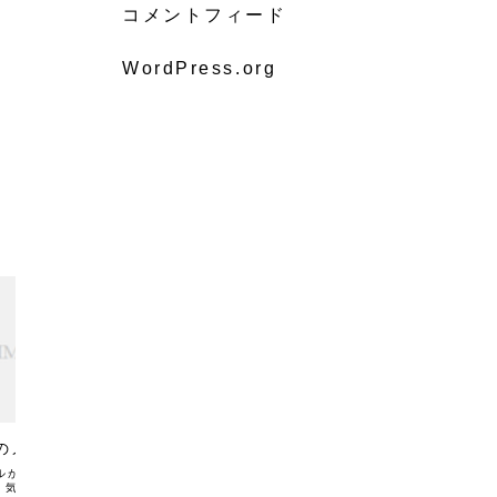
コメントフィード
WordPress.org
村田選手
村田選手
のメール
時はきますから見ていてくださ
サプラ
い
ルがあり、めっちゃ励
家でゆっく
↓・気持ち的なことは本
メールが！