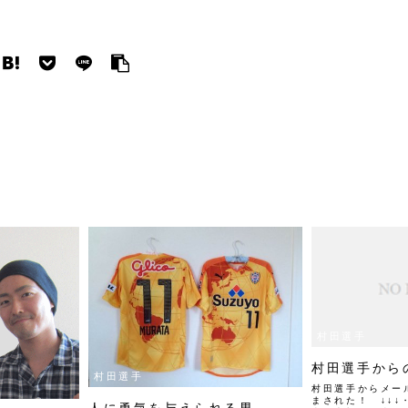
村田選手
横スクロー
村田選手から
ルできます
村田選手
村田選手からメー
まされた！ ↓↓
人に勇気を与えられる男