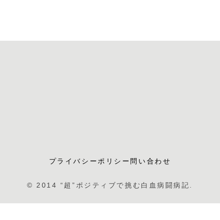
プライバシーポリシー
問い合わせ
© 2014 “超”ポジティブで挑む白血病闘病記.