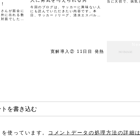
当に大切で、病気
！！
ら、必ず治ると思
今回のブログは、サッカーに興味ない人
たら、奥さんとデ
奥さんが面会に
にも読んでいただきたい内容です。本
アムにも行ける、
の外に出れる数
日、サッカーＪリーグ、清水エスパルス
ら治療に励んでほし
御対面でした。
の村田和哉選手が、柏レイソルに完全移
口の扉ごしに電
籍することが決まった。私のブログでも
ら。先日の開幕
カテゴリーを作るほど、私にとって特別
ら、村田選手の
な存在であり、私の白血病治...
..
寛解導入② 11日目 発熱
ントを書き込む
t を使っています。
コメントデータの処理方法の詳細