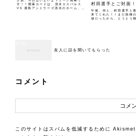
さあ、今日はいよいよＪリーグ開幕で
村田選手とご対面
す！！開幕カードは、清水エスパルス
VS 鹿島アントラーズ清水のホーム、日
午後、何と、村田選手と
本平。大きなテレビで見たいので、デイ
来てくれた！！まだ病棟
ルームへＧＯ！！２回目の地固め１日目
値だったから、とうとう
で、すでに１回目のキロサイドが体に入
前回来てくれた時は、入
ってるけど、そんなのはお...
話で話しただけだったか
戦での活躍の話をしなが
メンタルの話になった。去.
友人に話を聞いてもらった
コメント
コメ
このサイトはスパムを低減するために Akisme