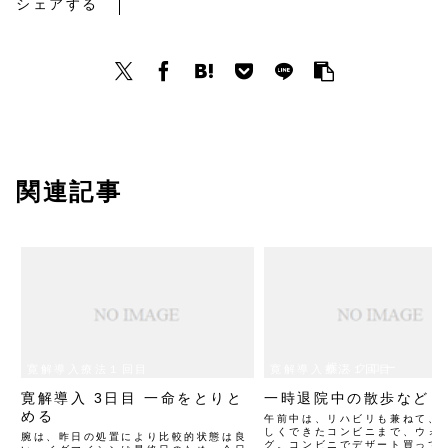
シェアする
関連記事
横スクロー
寛解導入療法１回目
寛解導入療法１回目
ルできます
寛解導入 3日目 一命をとりと
一時退院中の散歩など
める
午前中は、リハビリも兼ねて、
しくできたコンビニまで、ウォ
腕は、昨日の処置により比較的状態は良
グ。コンビニでデザート買って