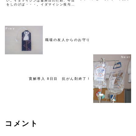
い。イダマイシンは最終日のため、今日
（笑）思ってたよりは、体力が
をしのげば・・・。イダマイシン投与中
い気もしたが、筋力は間違いな
は、腕に氷嚢を当て続けたため、痛みは
る。昼は、嫁特製のつけ麺。午
ない。さらに今日は、イダマイシン投与
方のご先祖様のお墓参り。夜...
と同時並行で、血小板の輸血も同時に進
む。相変わらず血小板輸血...
職場の友人からのお守り
寛解導入 8日目 抗がん剤終了！
コメント