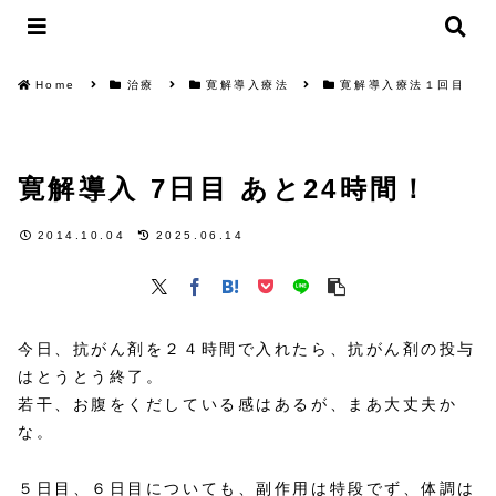
Home
治療
寛解導入療法
寛解導入療法１回目
寛解導入 7日目 あと24時間！
2014.10.04
2025.06.14
今日、抗がん剤を２４時間で入れたら、抗がん剤の投与
はとうとう終了。
若干、お腹をくだしている感はあるが、まあ大丈夫か
な。
５日目、６日目についても、副作用は特段でず、体調は