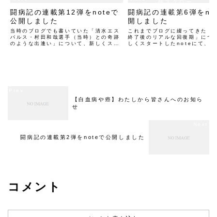
横スクロー
闘病記の連載第12弾をnoteで
闘病記の連載第6弾をno
ルできます
公開しました
開しました
当時のブログでも書いていた「清水エス
これまでブログに綴ってきた「
パルス・村田和哉選手（当時）との奇跡
終了後のリアルな回復期」につ
のような出逢い」について、新しくスタ
しくスタートしたnoteにて、
ートしたnoteにて、当時の裏話や彼から
藤と気づきを整理し直しました
受け取ったメッセージの深さを改めて書
となる今回のテーマは、「白血
き下ろしました。第12回となる今回のテ
らない…。希望の光のあとに訪
ーマは、「元清水エ...
う一つの試練」です。...
【白血病や癌】わたしから皆さんへのお知ら
せ
闘病記の連載第2弾をnoteで公開しました
コメント